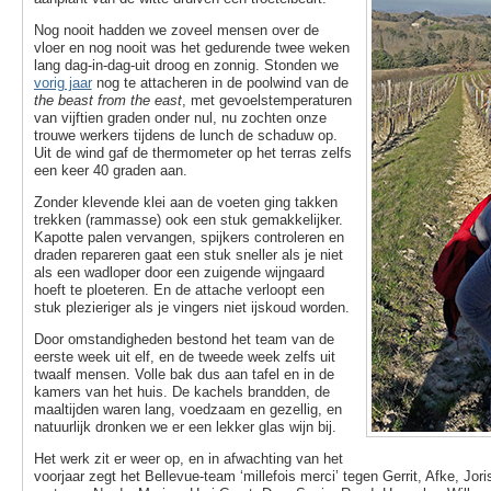
Nog nooit hadden we zoveel mensen over de
vloer en nog nooit was het gedurende twee weken
lang dag-in-dag-uit droog en zonnig. Stonden we
vorig jaar
nog te attacheren in de poolwind van de
the beast from the east
, met gevoelstemperaturen
van vijftien graden onder nul, nu zochten onze
trouwe werkers tijdens de lunch de schaduw op.
Uit de wind gaf de thermometer op het terras zelfs
een keer 40 graden aan.
Zonder klevende klei aan de voeten ging takken
trekken (rammasse) ook een stuk gemakkelijker.
Kapotte palen vervangen, spijkers controleren en
draden repareren gaat een stuk sneller als je niet
als een wadloper door een zuigende wijngaard
hoeft te ploeteren. En de attache verloopt een
stuk plezieriger als je vingers niet ijskoud worden.
Door omstandigheden bestond het team van de
eerste week uit elf, en de tweede week zelfs uit
twaalf mensen. Volle bak dus aan tafel en in de
kamers van het huis. De kachels brandden, de
maaltijden waren lang, voedzaam en gezellig, en
natuurlijk dronken we er een lekker glas wijn bij.
Het werk zit er weer op, en in afwachting van het
voorjaar zegt het Bellevue-team ‘millefois merci’ tegen Gerrit, Afke, Jori