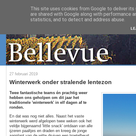
This site uses cookies from Google to deliver its 
are shared with Google along with performance an
statistics, and to detect and address abuse.
LE
27 februari 2019
Winterwerk onder stralende lentezon
Twee fantastische teams én prachtig weer
hebben ons geholpen om dit jaar het
traditionele 'winterwerk' in elf dagen af te
ronden.
En dat was nog niet alles. Naast het vaste
winterwerk werd afgelopen twee weken ook het
veldje bijgenaamd 'little snack' ontdaan van alle
ijzeren paaltjes en draden en kreeg de jonge
aanplant van de witte druiven een troetelbeurt.