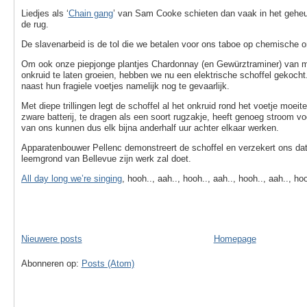
Liedjes als ‘
Chain gang
’ van Sam Cooke schieten dan vaak in het geheu
de rug.
De slavenarbeid is de tol die we betalen voor ons taboe op chemische on
Om ook onze piepjonge plantjes Chardonnay (en Gewürztraminer) van 
onkruid te laten groeien, hebben we nu een elektrische schoffel gekocht
naast hun fragiele voetjes namelijk nog te gevaarlijk.
Met diepe trillingen legt de schoffel al het onkruid rond het voetje moeite
zware batterij, te dragen als een soort rugzakje, heeft genoeg stroom voo
van ons kunnen dus elk bijna anderhalf uur achter elkaar werken.
Apparatenbouwer Pellenc demonstreert de schoffel en verzekert ons dat
leemgrond van Bellevue zijn werk zal doet.
All day long we’re singing
, hooh.., aah.., hooh.., aah.., hooh.., aah.., hoo
Nieuwere posts
Homepage
Abonneren op:
Posts (Atom)