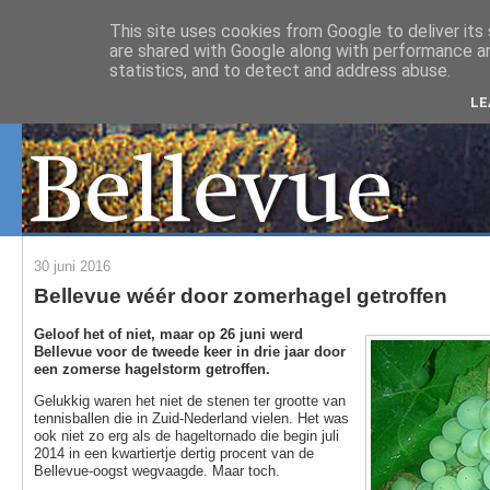
This site uses cookies from Google to deliver its 
are shared with Google along with performance an
statistics, and to detect and address abuse.
LE
30 juni 2016
Bellevue wéér door zomerhagel getroffen
Geloof het of niet, maar op 26 juni werd
Bellevue voor de tweede keer in drie jaar door
een zomerse hagelstorm getroffen.
Gelukkig waren het niet de stenen ter grootte van
tennisballen die in Zuid-Nederland vielen. Het was
ook niet zo erg als de hageltornado die begin juli
2014 in een kwartiertje dertig procent van de
Bellevue-oogst wegvaagde. Maar toch.