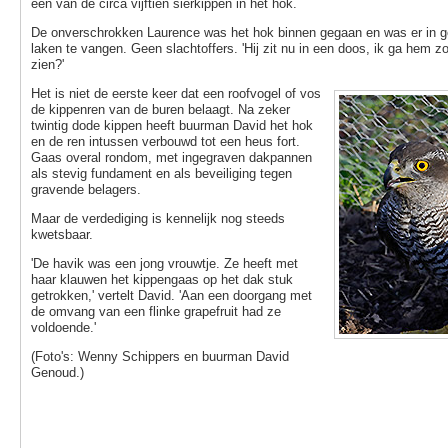
een van de circa vijftien sierkippen in het hok.
De onverschrokken Laurence was het hok binnen gegaan en was er in 
laken te vangen. Geen slachtoffers. 'Hij zit nu in een doos, ik ga hem zo v
zien?'
Het is niet de eerste keer dat een roofvogel of vos
de kippenren van de buren belaagt. Na zeker
twintig dode kippen heeft buurman David het hok
en de ren intussen verbouwd tot een heus fort.
Gaas overal rondom, met ingegraven dakpannen
als stevig fundament en als beveiliging tegen
gravende belagers.
Maar de verdediging is kennelijk nog steeds
kwetsbaar.
'De havik was een jong vrouwtje. Ze heeft met
haar klauwen het kippengaas op het dak stuk
getrokken,' vertelt David. 'Aan een doorgang met
de omvang van een flinke grapefruit had ze
voldoende.'
(Foto's: Wenny Schippers en buurman David
Genoud.)