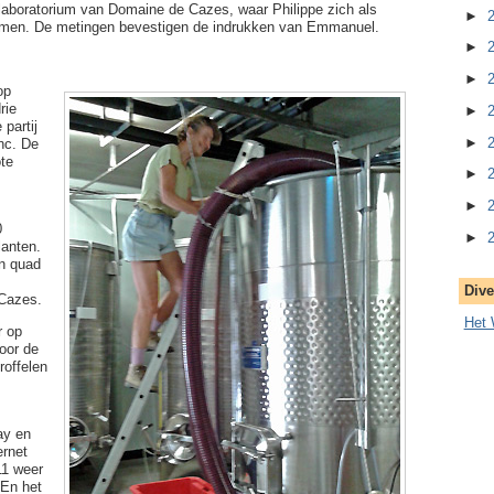
 laboratorium van Domaine de Cazes, waar Philippe zich als
►
ermen. De metingen bevestigen de indrukken van Emmanuel.
►
►
op
rie
►
partij
►
nc. De
te
►
►
0
►
lanten.
n quad
Dive
 Cazes.
Het 
r op
oor de
roffelen
ay en
ernet
11 weer
 En het