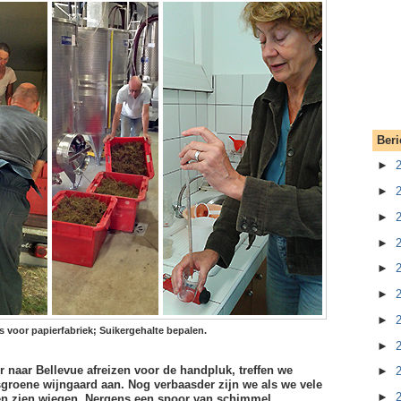
Beri
►
►
►
►
►
►
►
jes voor papierfabriek; Suikergehalte bepalen.
►
 naar Bellevue afreizen voor de handpluk, treffen we
►
groene wijngaard aan. Nog verbaasder zijn we als we vele
►
ken zien wiegen. Nergens een spoor van schimmel,