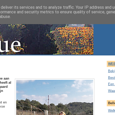
deliver its services and to analyze traffic. Your IP address and 
formance and security metrics to ensure quality of service, gen
abuse.
WEB
Beki
Best
we aan
eeft al
Een 
gaard
Waar
jn
et en
Bell
jkse
Wel