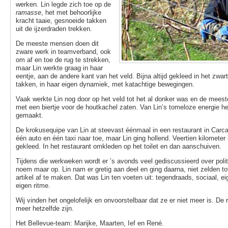
werken. Lin legde zich toe op de
ramasse
, het met behoorlijke
kracht taaie, gesnoeide takken
uit de ijzerdraden trekken.
De meeste mensen doen dit
zware werk in teamverband, ook
om af en toe de rug te strekken,
maar Lin werkte graag in haar
eentje, aan de andere kant van het veld. Bijna altijd gekleed in het zwa
takken, in haar eigen dynamiek, met katachtige bewegingen.
Vaak werkte Lin nog door op het veld tot het al donker was en de meest
met een biertje voor de houtkachel zaten. Van Lin’s tomeloze energie 
gemaakt.
De krokusequipe van Lin at steevast éénmaal in een restaurant in Car
één auto en één taxi naar toe, maar Lin ging hollend. Veertien kilometer 
gekleed. In het restaurant omkleden op het toilet en dan aanschuiven.
Tijdens die werkweken wordt er ’s avonds veel gediscussieerd over politi
noem maar op. Lin nam er gretig aan deel en ging daarna, niet zelden to
artikel af te maken. Dat was Lin ten voeten uit: tegendraads, sociaal, ei
eigen ritme.
Wij vinden het ongelofelijk en onvoorstelbaar dat ze er niet meer is. De
meer hetzelfde zijn.
Het Bellevue-team: Marijke, Maarten, Ief en René.