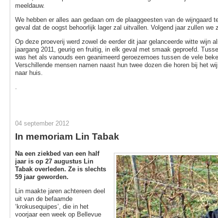
meeldauw.
We hebben er alles aan gedaan om de plaaggeesten van de wijngaard teg
geval dat de oogst behoorlijk lager zal uitvallen. Volgend jaar zullen we
Op deze proeverij werd zowel de eerder dit jaar gelanceerde witte wijn a
jaargang 2011, geurig en fruitig, in elk geval met smaak geproefd. Tuss
was het als vanouds een geanimeerd geroezemoes tussen de vele bek
Verschillende mensen namen naast hun twee dozen die horen bij het wi
naar huis.
.
04 september 2012
In memoriam Lin Tabak
Na een ziekbed van een half
jaar is op 27 augustus Lin
Tabak overleden. Ze is slechts
59 jaar geworden.
Lin maakte jaren achtereen deel
uit van de befaamde
‘krokusequipes’, die in het
voorjaar een week op Bellevue