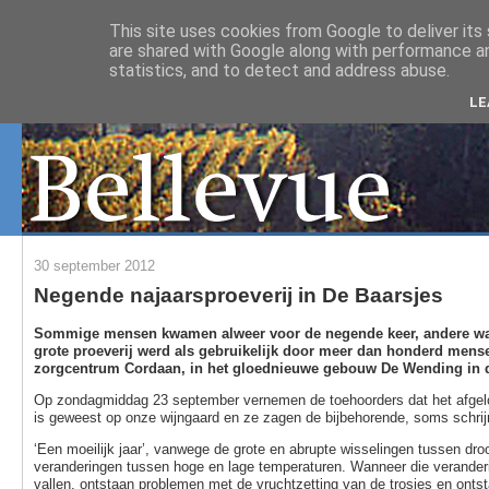
This site uses cookies from Google to deliver its 
are shared with Google along with performance an
statistics, and to detect and address abuse.
LE
30 september 2012
Negende najaarsproeverij in De Baarsjes
Sommige mensen kwamen alweer voor de negende keer, andere ware
grote proeverij werd als gebruikelijk door meer dan honderd mense
zorgcentrum Cordaan, in het gloednieuwe gebouw De Wending in 
Op zondagmiddag 23 september vernemen de toehoorders dat het afgelopen
is geweest op onze wijngaard en ze zagen de bijbehorende, soms schrij
‘Een moeilijk jaar’, vanwege de grote en abrupte wisselingen tussen dro
veranderingen tussen hoge en lage temperaturen. Wanneer die verande
vallen, ontstaan problemen met de vruchtzetting van de trosjes en ont