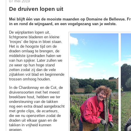
07 mei 2019
De druiven lopen uit
Mei blijft één van de mooiste maanden op Domaine de Bellevue. Fr
in en rond de wijngaard, en een vogelgezang van je welste.
De wijnplanten lopen uit,
lichtgroene bladeren en kleine
‘trosjes’ die bijna in bloei staan.
Het is de hoogste tijd om de
draden omlaag te brengen, de
middelste ijzerdraden halen we
van hun spijker. Later zullen we
ze weer op hun hoge stand
zetten zodat zij dan de vele
zijtakken vol blad en beginnende
trossen omhoog houden.
In de Chardonnay en de Cot, de
druivensoorten met het meest
breekbare hout, hebben we ter
ondersteuning van de takken
nog een extra draad aangebracht
met grote clips, de
ecarteurs
,
die we nu openzetten zodat de
draden uit elkaar gaan en de
takken in vrijheid kunnen
groeien.