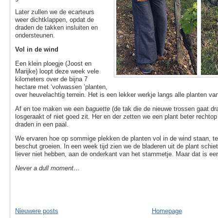
Later zullen we de ecarteurs
weer dichtklappen, opdat de
draden de takken insluiten en
ondersteunen.
Vol in de wind
Een klein ploegje (Joost en
Marijke) loopt deze week vele
kilometers over de bijna 7
hectare met ‘volwassen ’planten,
over heuvelachtig terrein. Het is een lekker werkje langs alle planten va
Af en toe maken we een
baguette
(de tak die de nieuwe trossen gaat dr
losgeraakt of niet goed zit. Her en der zetten we een plant beter rechto
draden in een paal.
We ervaren hoe op sommige plekken de planten vol in de wind staan, ter
beschut groeien. In een week tijd zien we de bladeren uit de plant schi
liever niet hebben, aan de onderkant van het stammetje. Maar dat is ee
Never a dull moment…
Nieuwere posts
Homepage