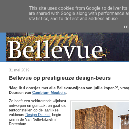
This site uses cookies from Google to deliver its 
are shared with Google along with performance an
statistics, and to detect and address abuse.
LE
31 mei 2019
Bellevue op prestigieuze design-beurs
‘Mag ik 4 doosjes met alle Bellevue-wijnen van jullie kopen?’, vra
Deursen van
Cambium Meubels
.
Ze heeft een schitterende wijnkast
ontworpen en gemaakt en gaat die
tentoonstellen op de jaarlijkse
vakbeurs
Design District
, begin
juni in de Van Nelle-fabriek in
Rotterdam.