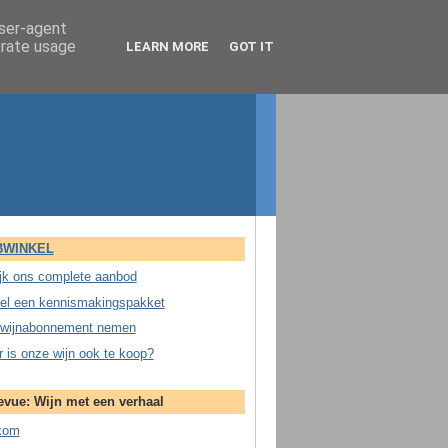
user-agent
erate usage
LEARN MORE
GOT IT
WINKEL
jk ons complete aanbod
el een kennismakingspakket
wijnabonnement nemen
 is onze wijn ook te koop?
evue: Wijn met een verhaal
kom