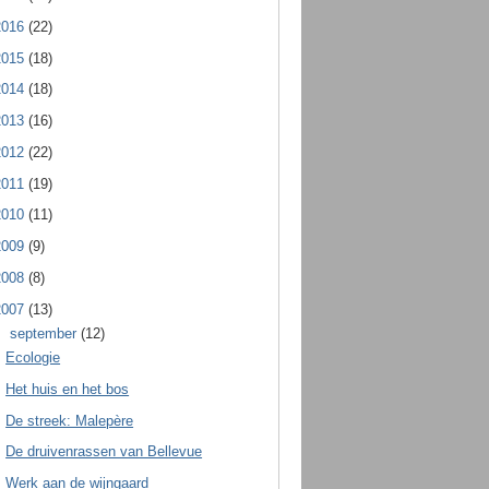
2016
(22)
2015
(18)
2014
(18)
2013
(16)
2012
(22)
2011
(19)
2010
(11)
2009
(9)
2008
(8)
2007
(13)
▼
september
(12)
Ecologie
Het huis en het bos
De streek: Malepère
De druivenrassen van Bellevue
Werk aan de wijngaard