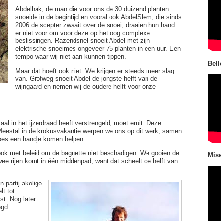
Abdelhak, de man die voor ons de 30 duizend planten
snoeide in de begintijd en vooral ook AbdelSlem, die sinds
2006 de scepter zwaait over de snoei, draaien hun hand
er niet voor om voor deze op het oog complexe
beslissingen. Razendsnel snoeit Abdel met zijn
elektrische snoeimes ongeveer 75 planten in een uur. Een
tempo waar wij niet aan kunnen tippen.
Bell
Maar dat hoeft ook niet. We krijgen er steeds meer slag
van. Grofweg snoeit Abdel de jongste helft van de
wijngaard en nemen wij de oudere helft voor onze
al in het ijzerdraad heeft verstrengeld, moet eruit. Deze
 Meestal in de krokusvakantie werpen we ons op dit werk, samen
ipes een handje komen helpen.
ook met beleid om de baguette niet beschadigen. We gooien de
Mise
wee rijen komt in één middenpad, want dat scheelt de helft van
 partij akelige
lt tot
st. Nog later
egd.