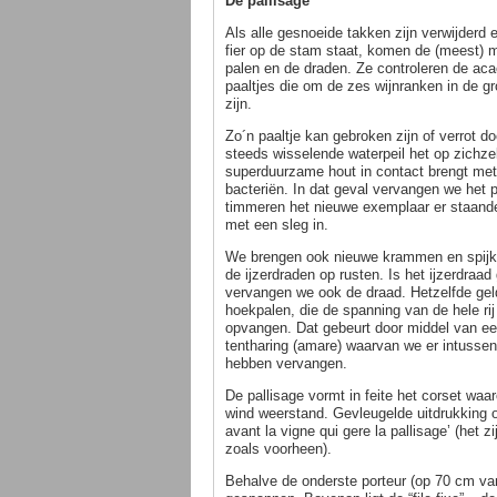
De pallisage
Als alle gesnoeide takken zijn verwijderd 
fier op de stam staat, komen de (meest)
palen en de draden. Ze controleren de ac
paaltjes die om de zes wijnranken in de g
zijn.
Zo´n paaltje kan gebroken zijn of verrot do
steeds wisselende waterpeil het op zichzel
superduurzame hout in contact brengt met
bacteriën. In dat geval vervangen we het p
timmeren het nieuwe exemplaar er staande
met een sleg in.
We brengen ook nieuwe krammen en spijk
de ijzerdraden op rusten. Is het ijzerdraa
vervangen we ook de draad. Hetzelfde gel
hoekpalen, die de spanning van de hele ri
opvangen. Dat gebeurt door middel van e
tentharing (amare) waarvan we er intussen
hebben vervangen.
De pallisage vormt in feite het corset waa
wind weerstand. Gevleugelde uitdrukking o
avant la vigne qui gere la pallisage’ (het 
zoals voorheen).
Behalve de onderste porteur (op 70 cm van