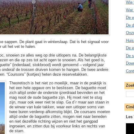
Wie w
Wat 
De w
De d
Onz
Huis
ke sappen. De plant gaat in winterslaap. Dat is het signaal voor
uit het vet te halen.
De e
c, snoeien ze alles weg op drie uitlopers na. De belangrijkste
De s
iezen en die op zes tot acht ogen te snoeien. Als het goed is,
Down
baguette” (inderdaad, stokbrood) wordt genoemd – volgend jaar
an onderaf de trossen druiven komen te hangen. De twee andere
Cont
ogen. “Coursons” (kortjes) heten deze reservetakken.
Theoretisch is het niet zo moeilijk, maar in de praktijk is
Zoek
het een hele opgave om te beslissen. De baguette moet
zich altijd onder de onderste ijzerdraad bevinden en het
mag nooit de oude baguette zijn. Hij moet niet te stug
zijn, maar ook weer niet te slap. Ga d´r maar aan staan in
de wirwar van kale takken, waar een uitloper soms van
Ciné
twee buren verderop afkomstig blijkt. De coursans moeten
altijd onder de baguette zitten, mogen niet naar beneden
Les 
en niet dezelfde richting wijzen en niet het gangpad
ingroeien, en zitten dus bij voorkeur links en rechts van
de stam.