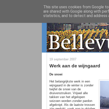
This site uses cookies from Google to 
are shared with Google along with per
statistics, and to detect and address 
19 september 2007
Werk aan de wijngaard
De snoei
Het belangrijkste werk in een
wijngaard in de winter is zonder
twijfel de snoei van de
druivenstruiken. Vrijwel alle
takken van het afgelopen
seizoen worden zonder pardon
afgeknipt. Als de laatste trossen
zijn geplukt, vaak nog in oktober,