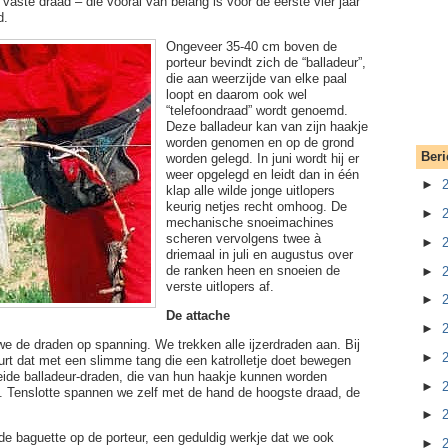
 vaste draad – die vooral van belang is voor de eerste vier jaar
d.
Ongeveer 35-40 cm boven de
porteur bevindt zich de “balladeur”,
die aan weerzijde van elke paal
loopt en daarom ook wel
“telefoondraad” wordt genoemd.
Deze balladeur kan van zijn haakje
worden genomen en op de grond
Beri
worden gelegd. In juni wordt hij er
weer opgelegd en leidt dan in één
►
klap alle wilde jonge uitlopers
keurig netjes recht omhoog. De
►
mechanische snoeimachines
scheren vervolgens twee à
►
driemaal in juli en augustus over
de ranken heen en snoeien de
►
verste uitlopers af.
►
De attache
►
e de draden op spanning. We trekken alle ijzerdraden aan. Bij
►
urt dat met een slimme tang die een katrolletje doet bewegen
ide balladeur-draden, die van hun haakje kunnen worden
►
n. Tenslotte spannen we zelf met de hand de hoogste draad, de
►
e baguette op de porteur, een geduldig werkje dat we ook
►