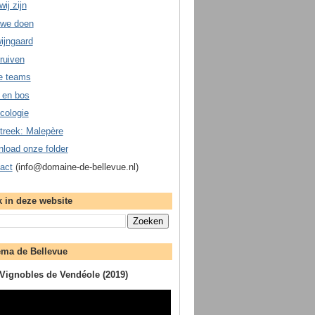
ij zijn
we doen
ijngaard
ruiven
e teams
 en bos
cologie
treek: Malepère
load onze folder
act
(info@domaine-de-bellevue.nl)
 in deze website
ma de Bellevue
Vignobles de Vendéole (2019)