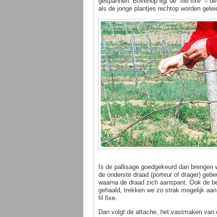
gespannen. Bovenop ligt de “file fixe” – de
als de jonge plantjes rechtop worden gelei
Is de pallisage goedgekeurd dan brengen w
de onderste draad (porteur of drager) gebe
waarna de draad zich aanspant. Ook de be
gehaald, trekken we zo strak mogelijk aa
fil fixe.
Dan volgt de attache, het vastmaken van d