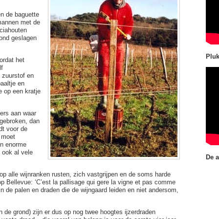
en de baguette
 mannen met de
aciahouten
rond geslagen
Pluk
ordat het
f
 zuurstof en
aaltje en
 op een kratje
ers aan waar
d gebroken, dan
dt voor de
j moet
en enorme
 ook al vele
De a
rop alle wijnranken rusten, zich vastgrijpen en de soms harde
p Bellevue: ‘C’est la pallisage qui gere la vigne et pas comme
zijn de palen en draden die de wijngaard leiden en niet andersom,
 de grond) zijn er dus op nog twee hoogtes ijzerdraden