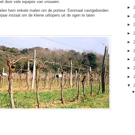
het door vele equipes van vrouwen.
►
kkelen hem enkele malen om de porteur. Eenmaal vastgebonden
rjaar instaat om de kleine uitlopers uit de ogen te laten
►
►
►
►
►
►
►
►
▼