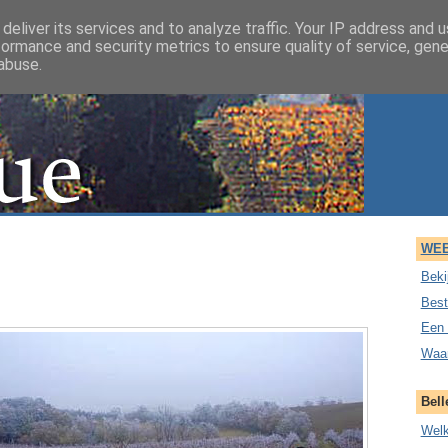
deliver its services and to analyze traffic. Your IP address and 
formance and security metrics to ensure quality of service, gen
abuse.
WEB
Beki
Best
Een 
Waar
Bell
Wel