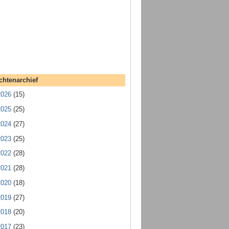
chtenarchief
2026
(15)
2025
(25)
2024
(27)
2023
(25)
2022
(28)
2021
(28)
2020
(18)
2019
(27)
2018
(20)
2017
(23)